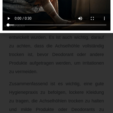
hautreizenden Produkten kann ebenfalls zu
Pickeln in der Achselhöhle führen. Es ist
ratsam, milde Produkte oder Deodorants zu
verwenden, die speziell für empfindliche Haut
entwickelt wurden. Es ist auch wichtig, darauf
zu achten, dass die Achselhöhle vollständig
trocken ist, bevor Deodorant oder andere
Produkte aufgetragen werden, um Irritationen
zu vermeiden.
Zusammenfassend ist es wichtig, eine gute
Hygienepraxis zu befolgen, lockere Kleidung
zu tragen, die Achselhöhlen trocken zu halten
und milde Produkte oder Deodorants zu