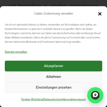
und Behandlung zu erhalten. Normalerweise
verschwinden Pickel nach 7 bis 15 Tagen von
Cookie-Zustimmung verwalten
selbst, aber wenn Pickel in den Achselhöhlen
Um dir ein optimales Erlebnis zu bieten, verwenden wir Technologien wie Cookies, um
Geräteinformationen zu speichern und/oder darauf zuzugreifen. Wenn du diesen
auftreten, müssen Sie offensichtlich doppelte
Technologien zustimmst, können wir Daten wie das Surfverhalten oder eindeutige IDs auf
Beschwerden aufgrund von Reibung durch
dieser Website verarbeiten. Wenn du deine Zustimmung nicht erteilst oder zurückziehst,
können bestimmte Merkmale und Funktionen beeinträchtigt werden.
Kleidung oder beim Sport oder Schlafen
Dienste verwalten
verspüren. …
Wenn Sie Beratung zu Ihrer Behandlung
Akzeptieren
benötigen, können Sie hier einen
mit
Termin
Ablehnen
unserem Arzt vereinbaren:
Einstellungen ansehen
[bookly-form category_id=“-1″ service_id=“8″
Cookie-Richtlinie
Datenschutzerklärung
Impressum
hide=“categories,staff_members“]