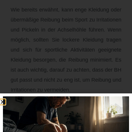
Wie bereits erwähnt, kann enge Kleidung oder
übermäßige Reibung beim Sport zu Irritationen
und Pickeln in der Achselhöhle führen. Wenn
möglich, sollten Sie lockere Kleidung tragen
und sich für sportliche Aktivitäten geeignete
Kleidung besorgen, die Reibung minimiert. Es
ist auch wichtig, darauf zu achten, dass der BH
gut passt und nicht zu eng ist, um Reibung und
Irritationen zu vermeiden.
Verwendung von milden Produkten
oder Deodorants
Die Verwendung von stark parfümierten oder