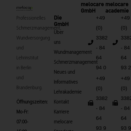
melocare
melocare
GmbH
academie
+49
+49
Die
Professionelles
GmbH
(0)
(0)
Schmerzmanagement,
Über
3382
338
Wundversorgung
uns
- 84
- 84
und
Wundmanagement
64
64
Lehrinstitut
Schmerzmanagement
94 0
93 2
in Berlin
Neues und
und
+49
+49
Informatives
Brandenburg.
(0)
(0)
Lehrakademie
3382
338
Öffnungszeiten:
Kontakt
- 84
- 84
Mo-Fr:
Karriere
64
64
07:00-
melocare
93 9
93 9