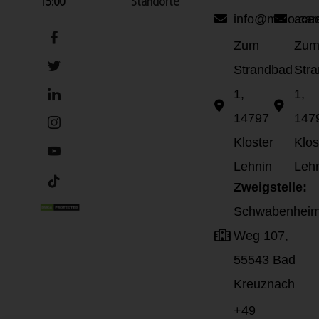
15:00
Standorte
info@melo.car
aca
Zum
Zu
Strandbad
Str
1,
1,
14797
147
Kloster
Klos
Lehnin
Leh
Zweigstelle:
Schwabenheim
Weg 107,
55543 Bad
Kreuznach
+49