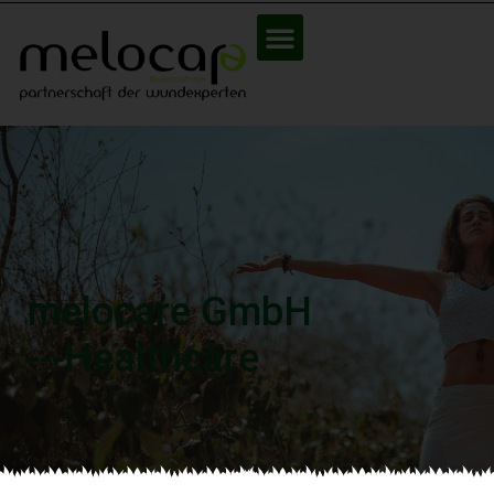
melocare GmbH
---Healthcare