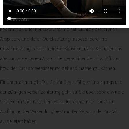
Transportschäden angeliefert, so reklamieren Sie solche Fehler
bitte möglichst sofort beim Zusteller und nehmen Sie bitte
unverzüglich Kontakt zu uns auf. Die Versäumung einer
Reklamation oder Kontaktaufnahme hat für Ihre gesetzlichen
Ansprüche und deren Durchsetzung, insbesondere Ihre
Gewährleistungsrechte, keinerlei Konsequenzen. Sie helfen uns
aber, unsere eigenen Ansprüche gegenüber dem Frachtführer
bzw. der Transportversicherung geltend machen zu können.
Für Unternehmer gilt: Die Gefahr des zufälligen Untergangs und
der zufälligen Verschlechterung geht auf Sie über, sobald wir die
Sache dem Spediteur, dem Frachtführer oder der sonst zur
Ausführung der Versendung bestimmten Person oder Anstalt
ausgeliefert haben.