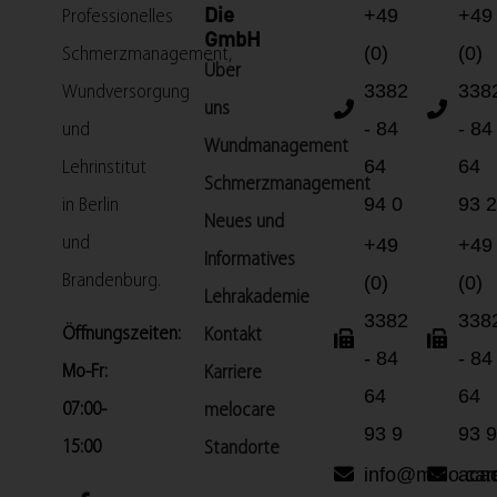
+49
+49
Die
Professionelles
GmbH
(0)
(0)
Schmerzmanagement,
Über
3382
338
Wundversorgung
uns
- 84
- 84
und
Wundmanagement
64
64
Lehrinstitut
Schmerzmanagement
94 0
93 2
in Berlin
Neues und
und
+49
+49
Informatives
Brandenburg.
(0)
(0)
Lehrakademie
3382
338
Öffnungszeiten:
Kontakt
- 84
- 84
Mo-Fr:
Karriere
64
64
07:00-
melocare
93 9
93 9
15:00
Standorte
info@melo.car
aca