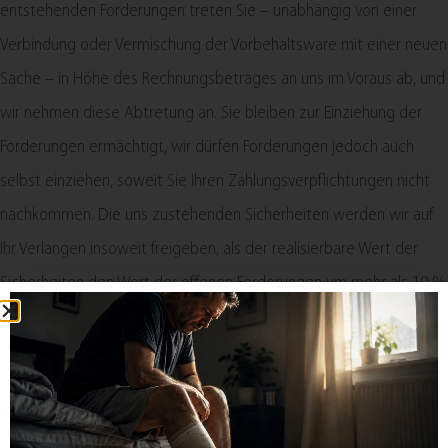
entstehenden Forderungen treten Sie – unabhängig von einer
Verbindung oder Vermischung der Vorbehaltsware mit einer neuen
Sache – in Höhe des Rechnungsbetrages an uns im Voraus ab, und
wir nehmen diese Abtretung an. Sie bleiben zur Einziehung der
Forderungen ermächtigt, wir dürfen Forderungen jedoch auch
selbst einziehen, soweit Sie Ihren Zahlungsverpflichtungen nicht
nachkommen. Die uns zustehenden Sicherheiten werden wir auf
Ihr Verlangen insoweit freigeben, als der realisierbare Wert der
Sicherheiten den Wert der offenen Forderungen um mehr als 10 %
übersteigt.
8. Transportschäden​​​​​​​
Für Verbraucher gilt: Werden Waren mit offensichtlichen