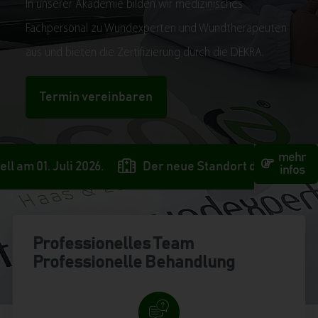
In unserer Akademie bilden wir medizinisches
Fachpersonal zu Wundexperten und Wundtherapeuten
aus und bieten die Zertifizierung durch die DEKRA.
Termin vereinbaren
mehr
li 2026.
Der neue Standort der melocare GmbH in Ba
infos
Professionelles Team
Professionelle Behandlung