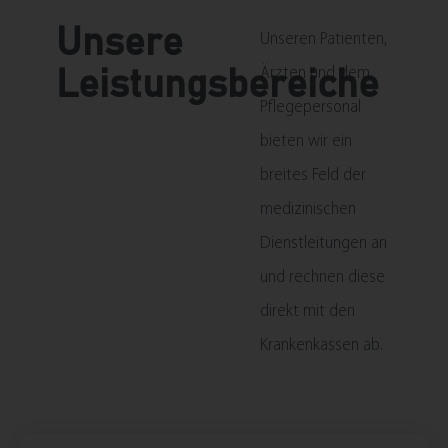
Unsere
Unseren Patienten,
Ärzten und dem
Leistungsbereiche
Pflegepersonal
bieten wir ein
breites Feld der
medizinischen
Dienstleitungen an
und rechnen diese
direkt mit den
Krankenkassen ab.