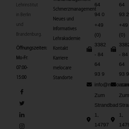
64
64
Lehrinstitut
Schmerzmanagement
94 0
93 2
in Berlin
Neues und
und
+49
+49
Informatives
Brandenburg.
(0)
(0)
Lehrakademie
3382
338
Öffnungszeiten:
Kontakt
- 84
- 84
Mo-Fr:
Karriere
64
64
07:00-
melocare
93 9
93 9
15:00
Standorte
info@melo.car
aca
Zum
Zu
Strandbad
Str
1,
1,
14797
147