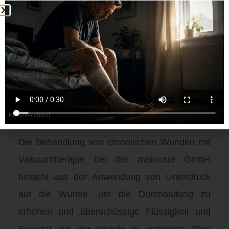
für die Behandlung von chronischen Wunden
wie z.B. Venenleiden, Diabetischen Fusulen
und Decubitus geeignet sind. Diese
Dienstleistungen umfassen die Verwendung
von Vakuumpumpen, Wundauflagen und -
verbänden, die speziell für die Verwendung mit
der Vakuumtherapie entwickelt wurden.
Die Behandlung von chronischen Wunden mit
Vakuumtherapie bei der melocare GmbH
besteht aus der Anwendung von Unterdruck
auf die Wunde, um die Durchblutung zu
erhöhen und überschüssige Flüssigkeit und