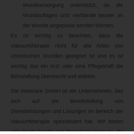
Wundversorgung unterstützt, da die
Wundauflagen und -verbände besser an
die Wunde angepasst werden können.
Es ist wichtig zu beachten, dass die
Vakuumtherapie nicht für alle Arten von
chronischen Wunden geeignet ist und es ist
wichtig das ein Arzt oder eine Pflegekraft die
Behandlung überwacht und anleitet.
Die melocare GmbH ist ein Unternehmen, das
sich auf die Bereitstellung von
Dienstleistungen und Lösungen im Bereich der
Vakuumtherapie spezialisiert hat. Wir bieten
eine breite Palette von Dienstleistungen an, die