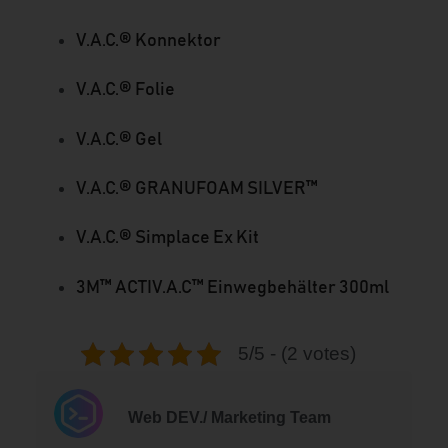
V.A.C.® Konnektor
V.A.C.® Folie
V.A.C.® Gel
V.A.C.® GRANUFOAM SILVER™
V.A.C.® Simplace Ex Kit
3M™ ACTIV.A.C™ Einwegbehälter 300ml
5/5 - (2 votes)
Web DEV./ Marketing Team