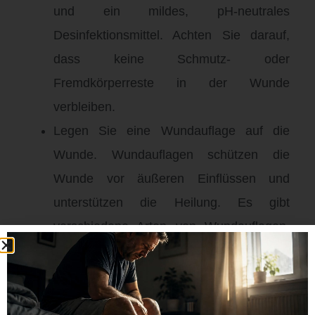
und ein mildes, pH-neutrales
Desinfektionsmittel. Achten Sie darauf,
dass keine Schmutz- oder
Fremdkörperreste in der Wunde
verbleiben.
Legen Sie eine Wundauflage auf die
Wunde. Wundauflagen schützen die
Wunde vor äußeren Einflüssen und
unterstützen die Heilung. Es gibt
verschiedene Arten von Wundauflagen,
wie zum Beispiel Schaumstoffauflagen
oder Hydrokolloide. Wählen Sie die für
Ihre Wunde geeignete Wundauflage aus.