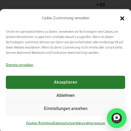
+49
(0)
Cookie-Zustimmung verwalten
671
Um dir ein optimales Erlebnis zu bieten, verwenden wir Technologien wie Cookies, um
-
Geräteinformationen zu speichern und/oder darauf zuzugreifen. Wenn du diesen
Technologien zustimmst, können wir Daten wie das Surfverhalten oder eindeutige IDs auf
202
dieser Website verarbeiten. Wenn du deine Zustimmung nicht erteilst oder zurückziehst,
können bestimmte Merkmale und Funktionen beeinträchtigt werden.
999
77
Dienste verwalten
bad-
Akzeptieren
kreuznach@me
Ablehnen
Impressum
Datenschutz
AGB
Lieferbedingungen
Einstellungen ansehen
Widerrufsbelehrung
Barrierefreiheitserklärung
Cookie-Richtlinie
Datenschutzerklärung
Impressum