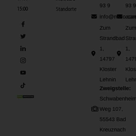
93 9
93 9
15:00
Standorte
info@melo.car
aca
Zum
Zu
Strandbad
Str
1,
1,
14797
147
Kloster
Klos
Lehnin
Leh
Zweigstelle:
Schwabenheim
Weg 107,
55543 Bad
Kreuznach