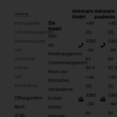
melocare
melocare
GmbH
academie
+49
+49
Die
Professionelles
GmbH
(0)
(0)
Schmerzmanagement,
Über
3382
338
Wundversorgung
uns
- 84
- 84
und
Wundmanagement
64
64
Lehrinstitut
Schmerzmanagement
94 0
93 2
in Berlin
Neues und
und
+49
+49
Informatives
Brandenburg.
(0)
(0)
Lehrakademie
3382
338
Öffnungszeiten:
Kontakt
- 84
- 84
Mo-Fr:
Karriere
64
64
07:00-
melocare