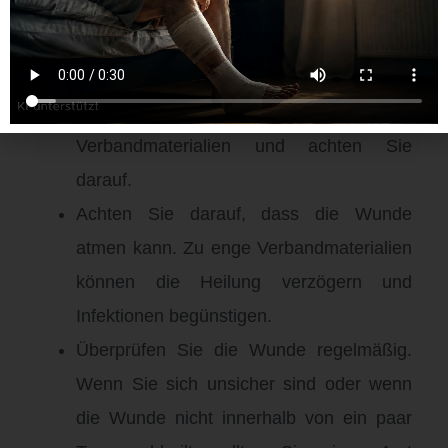
Wechseln Sie den Verband regelmäßig.
Dies sollte mindestens einmal täglich
geschehen, je nach Bedarf auch öfter.
Verwenden Sie dazu saubere
Verbandmaterialien und achten Sie
darauf.
Achten Sie darauf, dass die Wunde
atmen kann. Zu enge Verbandmaterialien
können die Heilung verzögern und
Infektionen begünstigen.
Überprüfen Sie die Wunde regelmäßig.
Wenn Sie sich unsicher sind oder wenn
die Wunde nicht innerhalb von ein paar