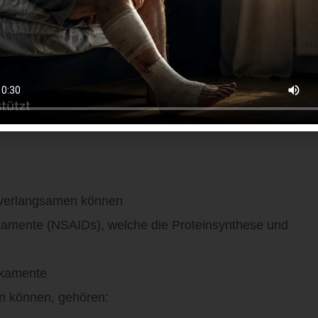
lange entzündet bleibt. Andere Faktoren, die die
n verlangsamen können
amente (NSAIDs), welche die Proteinsynthese und
ikamente
n können, gehören: