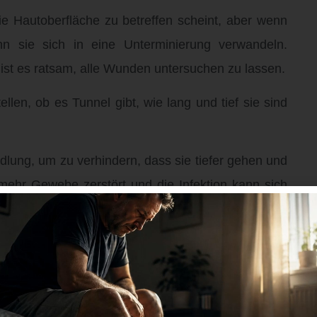
e Hautoberfläche zu betreffen scheint, aber wenn
nn sie sich in eine Unterminierung verwandeln.
ist es ratsam, alle Wunden untersuchen zu lassen.
len, ob es Tunnel gibt, wie lang und tief sie sind
dlung, um zu verhindern, dass sie tiefer gehen und
 mehr Gewebe zerstört und die Infektion kann sich
 Sie können sogar lebensgefährlich werden.
 vollständig verheilt ist.
rminierung beitragen. Es gibt auch ein paar