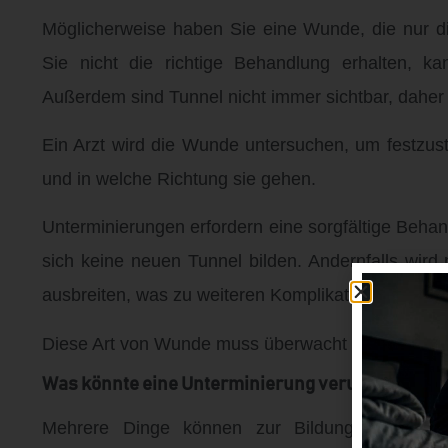
Möglicherweise haben Sie eine Wunde, die nur di
Sie nicht die richtige Behandlung erhalten, ka
Außerdem sind Tunnel nicht immer sichtbar, daher 
Ein Arzt wird die Wunde untersuchen, um festzustel
und in welche Richtung sie gehen.
Unterminierungen erfordern eine sorgfältige Behan
sich keine neuen Tunnel bilden. Andernfalls wird
ausbreiten, was zu weiteren Komplikationen führt.
Diese Art von Wunde muss überwacht werden, bis sie
Was könnte eine Unterminierung verursachen?
Mehrere Dinge können zur Bildung einer Unte