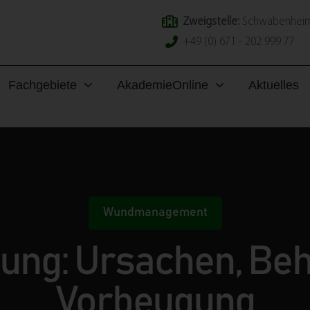
Zweigstelle:
Schwabenheim
+49 (0) 671 - 202 999 77
Fachgebiete
Akademie
Online
Aktuelles
Wundmanagement
ung: Ursachen, Be
Vorbeugung