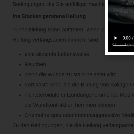
Bedingungen, die Sie anfälliger machen können.
Ins Stocken geratene Heilung
Tunnelbildung kann auftreten, wenn die Wunde zu 
Heilung verlangsamen können, sind:
eine sitzende Lebensweise
Rauchen
wenn die Wunde zu stark belastet wird
Kortikosteroide, die die Bildung von Kollage
nichtsteroidale entzündungshemmende Medik
die Wundkontraktion hemmen können
Chemotherapie oder immunsuppressive Med
Zu den Bedingungen, die die Heilung verlangsame