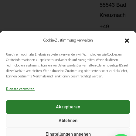
55543 Bad
Kreuznach
+49
(0)
Cookie-Zustimmung verwalten
671
Um dir ein optimales Erlebnis zu bieten, verwenden wir Technologien wie Cookies, um
-
Geräteinformationen zu speichern und/oder darauf zuzugreifen. Wenn du diesen
Technologien zustimmst, können wir Daten wie das Surfverhalten oder eindeutige IDs auf
202
dieser Website verarbeiten. Wenn du deine Zustimmung nicht erteilst oder zurückziehst,
können bestimmte Merkmale und Funktionen beeinträchtigt werden.
999
77
Dienste verwalten
bad-
Akzeptieren
kreuznach@me
Ablehnen
Impressum
Datenschutz
AGB
Lieferbedingungen
Einstellungen ansehen