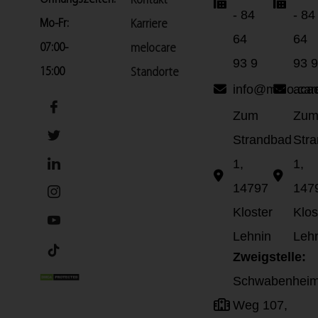
Kontakt
- 84
- 84
Mo-Fr:
Karriere
64
64
07:00-
melocare
93 9
93 9
15:00
Standorte
info@melo.car
aca
Zum
Zu
Strandbad
Str
1,
1,
14797
147
Kloster
Klos
Lehnin
Leh
Zweigstelle:
Schwabenheim
Weg 107,