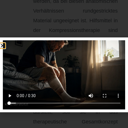
werden, da bei diesen anatomischen
Verhältnissen rundgestricktes
Material ungeeignet
ist
.
Hilfsmittel in
der Kompressionstherapie sind
verordnungs- und erstattungsfähig
sowie budgetneutral
.
Bewegung und körperliche
Aktivität
Da Bewegung in Kompression bzw.
ein Trainingsprogramm ein wichtiges
Element in der Schmerzreduktion
darstellt, soll sie in das
therapeutische Gesamtkonzept