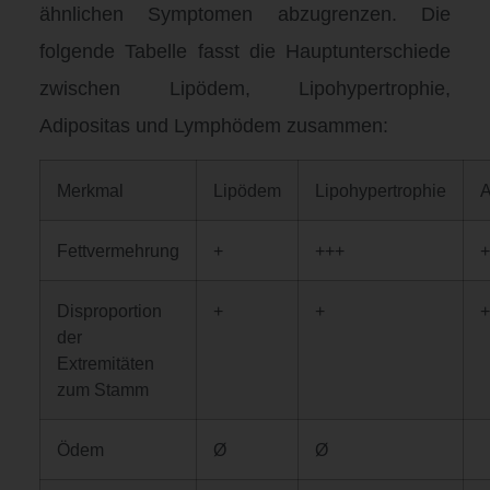
ähnlichen Symptomen abzugrenzen.
Die
folgende Tabelle fasst die Hauptunterschiede
zwischen Lipödem, Lipohypertrophie,
Adipositas und Lymphödem zusammen
:
Merkmal
Lipödem
Lipohypertrophie
A
Fettvermehrung
+
+++
+
Disproportion
+
+
+
der
Extremitäten
zum Stamm
Ödem
Ø
Ø