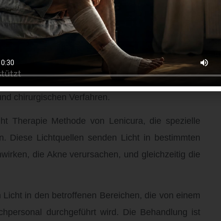
sten zu erhalten.
apie von Lenicura bei der
melocare GmbH
ung von Akne inversa eingesetzt, die eine schwere
h Entzündungen und Schmerzen gekennzeichnet ist
chichten betreffen kann. Die Behandlung erfordert
nd chirurgischen Verfahren.
ht Therapie Methode von Lenicura, die spezielle
n. Diese Lichtquellen senden Licht in bestimmten
nwirken, die Akne verursachen, und gleichzeitig die
Licht in den betroffenen Bereichen, die von einem
hpersonal durchgeführt wird. Die Behandlung ist