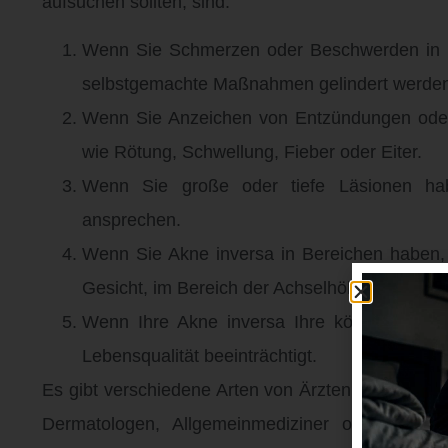
aufsuchen sollten, sind:
Wenn Sie Schmerzen oder Beschwerden in de
selbstgemachte Maßnahmen gelindert werde
Wenn Sie Anzeichen von Entzündungen oder 
wie Rötung, Schwellung, Fieber oder Eiter.
Wenn Sie große oder tiefe Läsionen hab
ansprechen.
Wenn Sie Akne inversa in Bereichen haben,
Gesicht, im Bereich der Achselhöhlen oder im
Wenn Ihre Akne inversa Ihre körperliche un
Lebensqualität beeinträchtigt.
Es gibt verschiedene Arten von Ärzten, die sich m
Dermatologen, Allgemeinmediziner oder chirurg