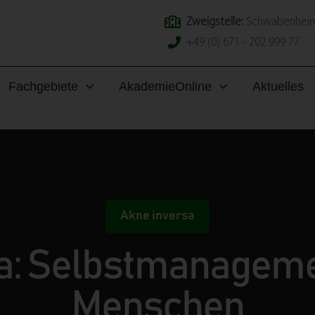
Zweigstelle:
Schwabenheim
+49 (0) 671 - 202 999 77
Fachgebiete
Akademie
Online
Aktuelles
Akne inversa
a: Selbstmanageme
Menschen