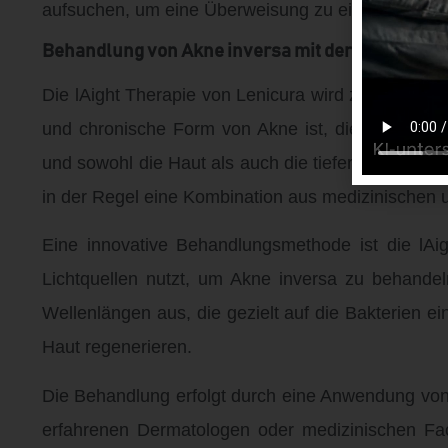
aufsuchen, um eine Überweisung zu einem Speziali
Behandlung von Akne inversa mit der lAight Ther
Die lAight Therapie von Lenicura wird zur Behandl
und chronische Form von Akne ist, die oft durc
und sowohl die Haut als auch die tieferen Gewebes
in der Regel eine Kombination aus medizinischen u
Eine innovative Behandlungsmethode ist die lAig
Lichtquellen nutzt, um Akne inversa zu behandel
Wellenlängen aus, die gezielt auf die Bakterien ei
Haut regenerieren.
Die Behandlung erfolgt durch eine Anwendung von 
erfahrenen Dermatologen oder medizinischen Fac