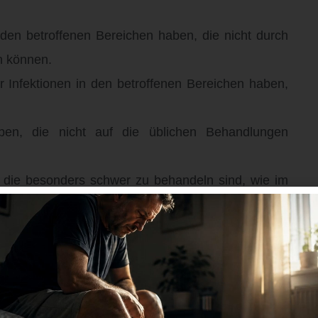
n betroffenen Bereichen haben, die nicht durch
n können.
Infektionen in den betroffenen Bereichen haben,
en, die nicht auf die üblichen Behandlungen
 die besonders schwer zu behandeln sind, wie im
 Bereich der Leisten.
d emotionale Gesundheit beeinträchtigt und Ihre
it Akne inversa befassen können, wie zum Beispiel
ische Spezialisten. Sie können Ihren Hausarzt