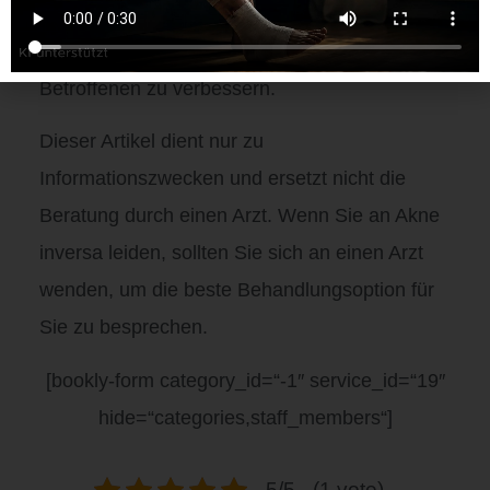
dazu beitragen, die Symptome der Erkrankung
zu reduzieren und die Lebensqualität der
Betroffenen zu verbessern.
Dieser Artikel dient nur zu
Informationszwecken und ersetzt nicht die
Beratung durch einen Arzt. Wenn Sie an Akne
inversa leiden, sollten Sie sich an einen Arzt
wenden, um die beste Behandlungsoption für
Sie zu besprechen.
[bookly-form category_id=“-1″ service_id=“19″
hide=“categories,staff_members“]
5/5 - (1 vote)