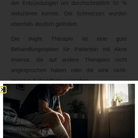
der Entzündungen um durchschnittlich 50 %
reduzieren konnte. Die Schmerzen wurden
ebenfalls deutlich gelindert.
Die lAight Therapie ist eine gute
Behandlungsoption für Patienten mit Akne
inversa, die auf andere Therapien nicht
angesprochen haben oder die eine nicht-
invasive Behandlung wünschen.
Fazit
Die lAight Therapie ist eine neue,
vielversprechende Behandlungsmethode für
Akne inversa. Sie ist nicht-invasiv und kann