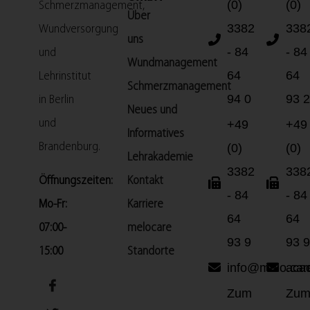
(0)
(0)
Schmerzmanagement,
Über
3382
338
Wundversorgung
uns
- 84
- 84
und
Wundmanagement
64
64
Lehrinstitut
Schmerzmanagement
94 0
93 2
in Berlin
Neues und
und
+49
+49
Informatives
Brandenburg.
(0)
(0)
Lehrakademie
3382
338
Öffnungszeiten:
Kontakt
- 84
- 84
Mo-Fr:
Karriere
64
64
07:00-
melocare
93 9
93 9
15:00
Standorte
info@melo.car
aca
Zum
Zu